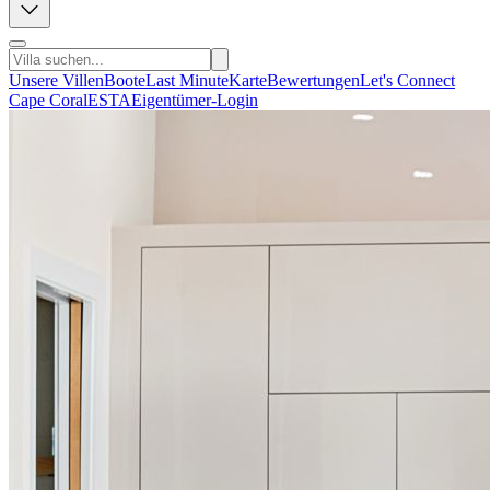
Unsere Villen
Boote
Last Minute
Karte
Bewertungen
Let's Connect
Cape Coral
ESTA
Eigentümer-Login