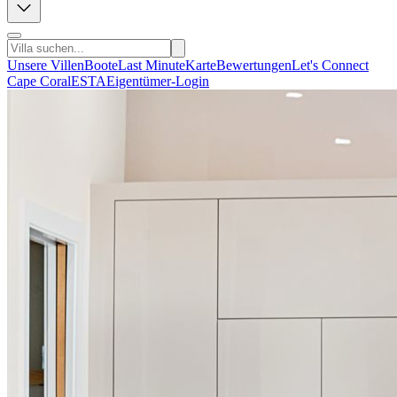
Unsere Villen
Boote
Last Minute
Karte
Bewertungen
Let's Connect
Cape Coral
ESTA
Eigentümer-Login