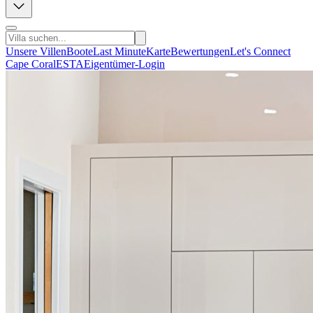
Unsere Villen
Boote
Last Minute
Karte
Bewertungen
Let's Connect
Cape Coral
ESTA
Eigentümer-Login