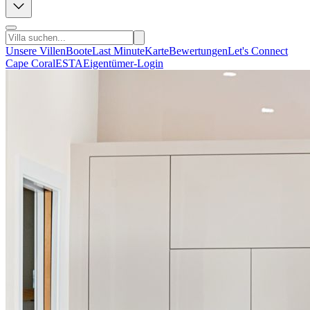
Unsere Villen
Boote
Last Minute
Karte
Bewertungen
Let's Connect
Cape Coral
ESTA
Eigentümer-Login