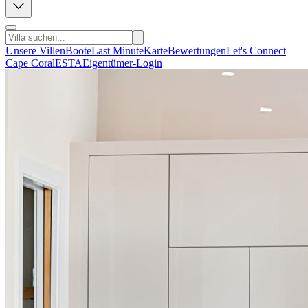
Unsere Villen
Boote
Last Minute
Karte
Bewertungen
Let's Connect
Cape Coral
ESTA
Eigentümer-Login