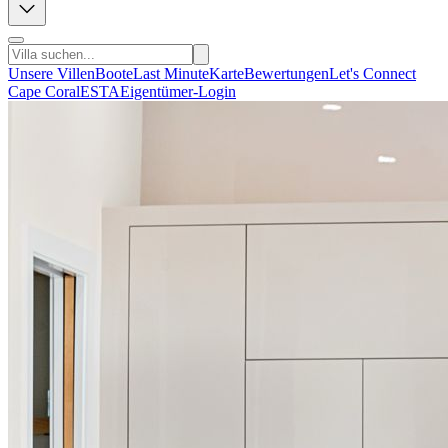
Unsere Villen
Boote
Last Minute
Karte
Bewertungen
Let's Connect
Cape Coral
ESTA
Eigentümer-Login