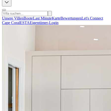
Unsere Villen
Boote
Last Minute
Karte
Bewertungen
Let's Connect
Cape Coral
ESTA
Eigentümer-Login