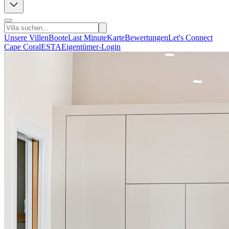
Unsere Villen
Boote
Last Minute
Karte
Bewertungen
Let's Connect
Cape Coral
ESTA
Eigentümer-Login