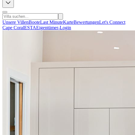
Unsere Villen
Boote
Last Minute
Karte
Bewertungen
Let's Connect
Cape Coral
ESTA
Eigentümer-Login