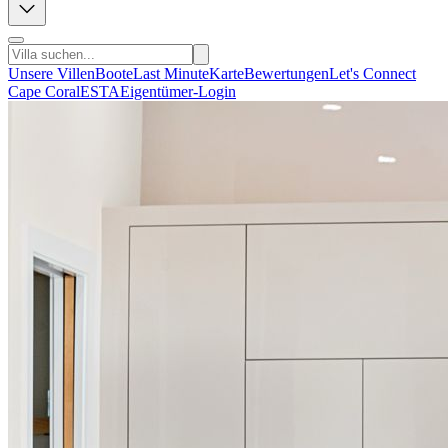
Unsere Villen
Boote
Last Minute
Karte
Bewertungen
Let's Connect
Cape Coral
ESTA
Eigentümer-Login