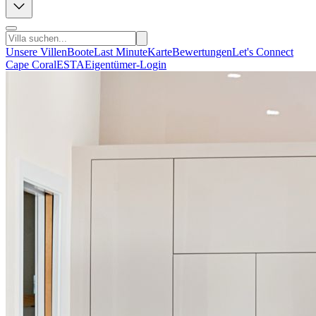
Unsere Villen
Boote
Last Minute
Karte
Bewertungen
Let's Connect
Cape Coral
ESTA
Eigentümer-Login