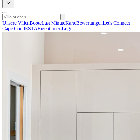
Unsere Villen
Boote
Last Minute
Karte
Bewertungen
Let's Connect
Cape Coral
ESTA
Eigentümer-Login