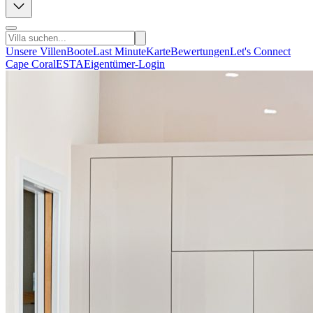
Unsere Villen
Boote
Last Minute
Karte
Bewertungen
Let's Connect
Cape Coral
ESTA
Eigentümer-Login