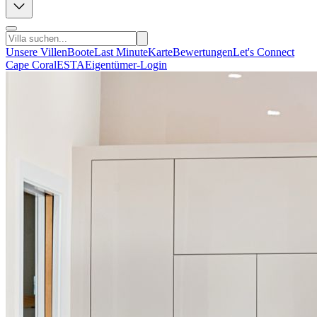
Unsere Villen
Boote
Last Minute
Karte
Bewertungen
Let's Connect
Cape Coral
ESTA
Eigentümer-Login