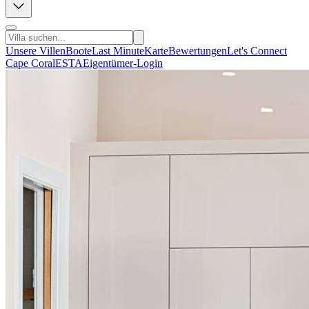
Unsere Villen
Boote
Last Minute
Karte
Bewertungen
Let's Connect
Cape Coral
ESTA
Eigentümer-Login