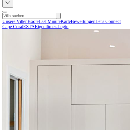
Unsere Villen
Boote
Last Minute
Karte
Bewertungen
Let's Connect
Cape Coral
ESTA
Eigentümer-Login