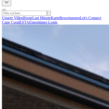
Unsere Villen
Boote
Last Minute
Karte
Bewertungen
Let's Connect
Cape Coral
ESTA
Eigentümer-Login