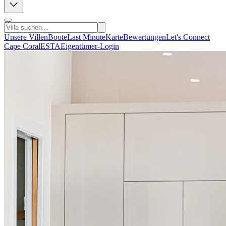
Unsere Villen
Boote
Last Minute
Karte
Bewertungen
Let's Connect
Cape Coral
ESTA
Eigentümer-Login