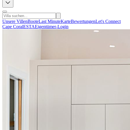
Unsere Villen
Boote
Last Minute
Karte
Bewertungen
Let's Connect
Cape Coral
ESTA
Eigentümer-Login