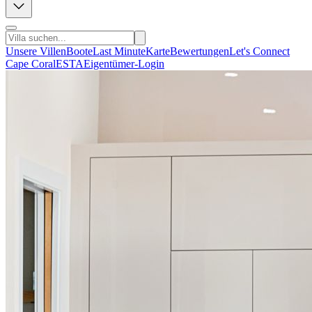
Unsere Villen
Boote
Last Minute
Karte
Bewertungen
Let's Connect
Cape Coral
ESTA
Eigentümer-Login