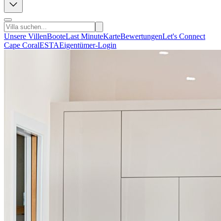
Unsere Villen
Boote
Last Minute
Karte
Bewertungen
Let's Connect
Cape Coral
ESTA
Eigentümer-Login