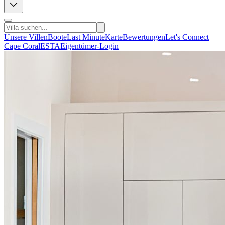
Unsere Villen
Boote
Last Minute
Karte
Bewertungen
Let's Connect
Cape Coral
ESTA
Eigentümer-Login