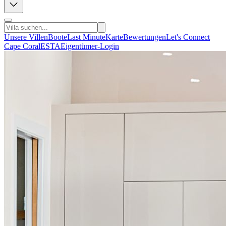
Unsere Villen
Boote
Last Minute
Karte
Bewertungen
Let's Connect
Cape Coral
ESTA
Eigentümer-Login