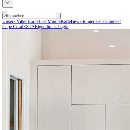
Unsere Villen
Boote
Last Minute
Karte
Bewertungen
Let's Connect
Cape Coral
ESTA
Eigentümer-Login