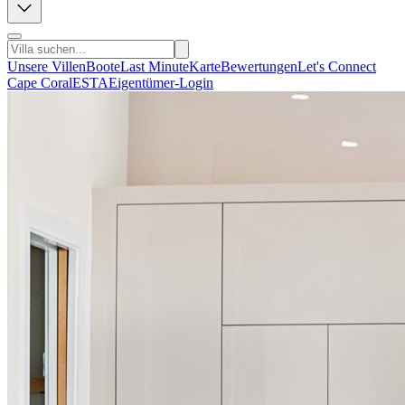
Unsere Villen
Boote
Last Minute
Karte
Bewertungen
Let's Connect
Cape Coral
ESTA
Eigentümer-Login