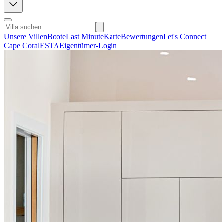
Unsere Villen
Boote
Last Minute
Karte
Bewertungen
Let's Connect
Cape Coral
ESTA
Eigentümer-Login