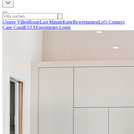
Unsere Villen
Boote
Last Minute
Karte
Bewertungen
Let's Connect
Cape Coral
ESTA
Eigentümer-Login