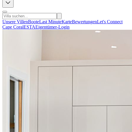
Unsere Villen
Boote
Last Minute
Karte
Bewertungen
Let's Connect
Cape Coral
ESTA
Eigentümer-Login