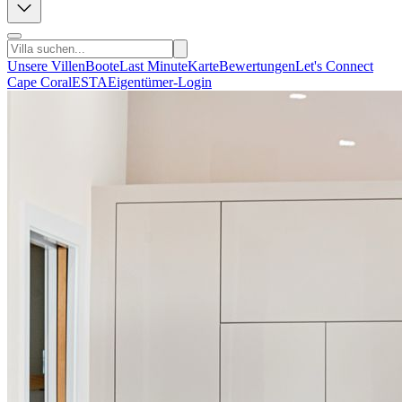
Unsere Villen
Boote
Last Minute
Karte
Bewertungen
Let's Connect
Cape Coral
ESTA
Eigentümer-Login