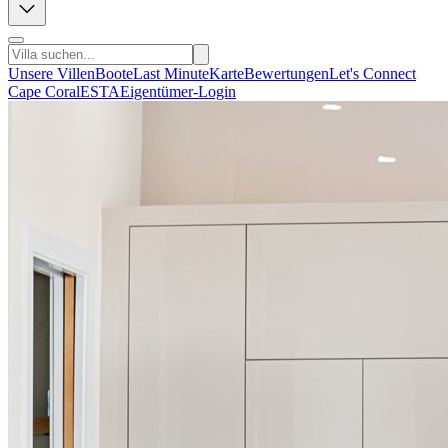
Unsere Villen
Boote
Last Minute
Karte
Bewertungen
Let's Connect
Cape Coral
ESTA
Eigentümer-Login