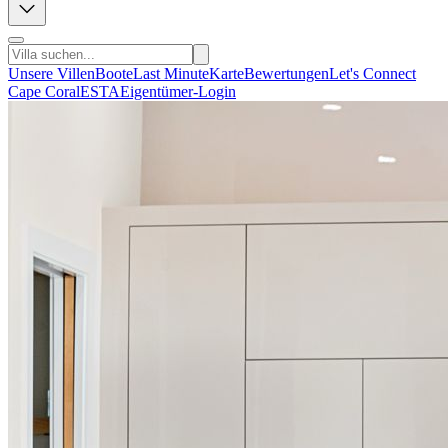
Unsere Villen
Boote
Last Minute
Karte
Bewertungen
Let's Connect
Cape Coral
ESTA
Eigentümer-Login