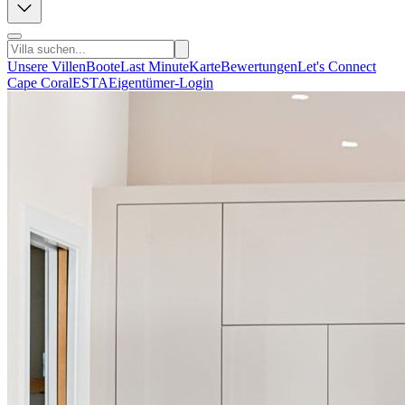
Unsere Villen
Boote
Last Minute
Karte
Bewertungen
Let's Connect
Cape Coral
ESTA
Eigentümer-Login