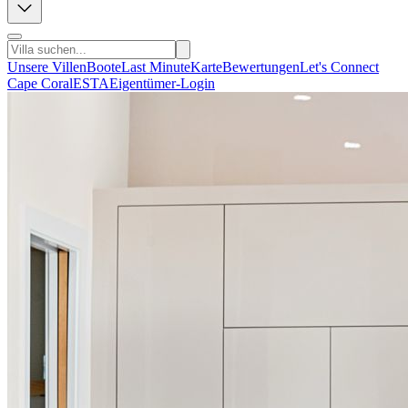
Unsere Villen
Boote
Last Minute
Karte
Bewertungen
Let's Connect
Cape Coral
ESTA
Eigentümer-Login