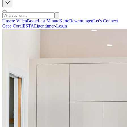
Unsere Villen
Boote
Last Minute
Karte
Bewertungen
Let's Connect
Cape Coral
ESTA
Eigentümer-Login