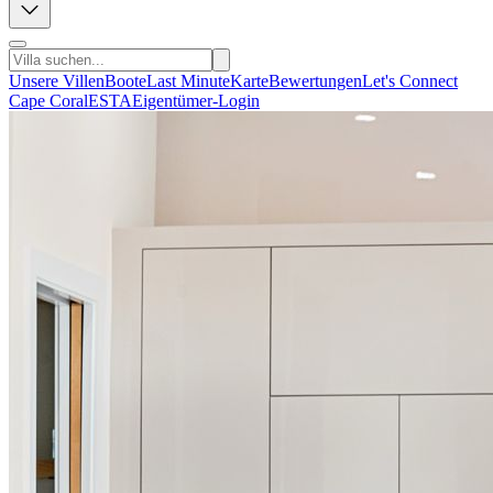
Unsere Villen
Boote
Last Minute
Karte
Bewertungen
Let's Connect
Cape Coral
ESTA
Eigentümer-Login