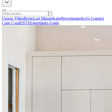
Unsere Villen
Boote
Last Minute
Karte
Bewertungen
Let's Connect
Cape Coral
ESTA
Eigentümer-Login