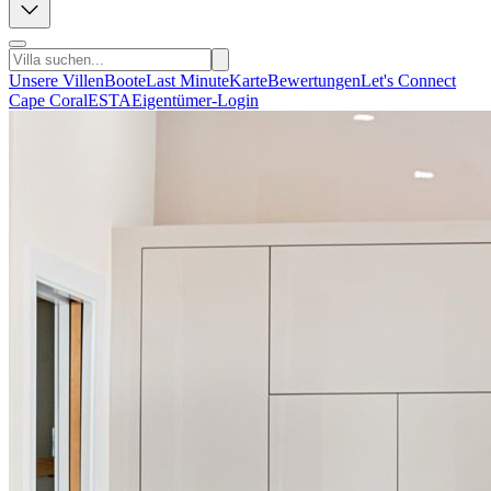
Unsere Villen
Boote
Last Minute
Karte
Bewertungen
Let's Connect
Cape Coral
ESTA
Eigentümer-Login