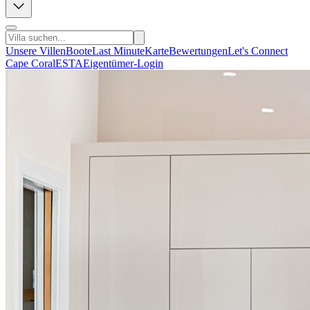
Unsere Villen
Boote
Last Minute
Karte
Bewertungen
Let's Connect
Cape Coral
ESTA
Eigentümer-Login