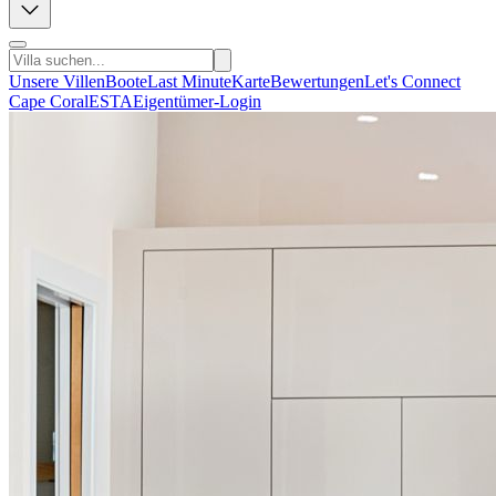
Unsere Villen
Boote
Last Minute
Karte
Bewertungen
Let's Connect
Cape Coral
ESTA
Eigentümer-Login