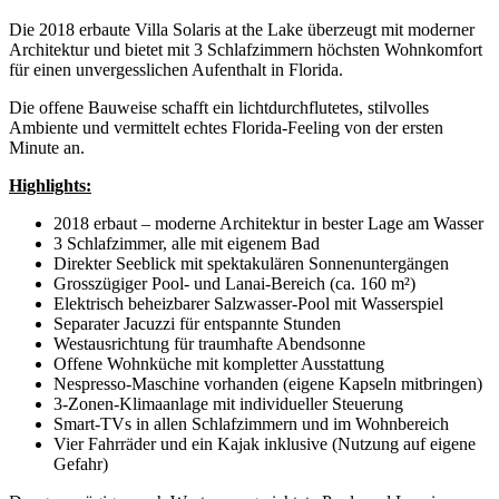
Die 2018 erbaute Villa Solaris at the Lake überzeugt mit moderner
Architektur und bietet mit 3 Schlafzimmern höchsten Wohnkomfort
für einen unvergesslichen Aufenthalt in Florida.
Die offene Bauweise schafft ein lichtdurchflutetes, stilvolles
Ambiente und vermittelt echtes Florida-Feeling von der ersten
Minute an.
Highlights:
2018 erbaut – moderne Architektur in bester Lage am Wasser
3 Schlafzimmer, alle mit eigenem Bad
Direkter Seeblick mit spektakulären Sonnenuntergängen
Grosszügiger Pool- und Lanai-Bereich (ca. 160 m²)
Elektrisch beheizbarer Salzwasser-Pool mit Wasserspiel
Separater Jacuzzi für entspannte Stunden
Westausrichtung für traumhafte Abendsonne
Offene Wohnküche mit kompletter Ausstattung
Nespresso-Maschine vorhanden (eigene Kapseln mitbringen)
3-Zonen-Klimaanlage mit individueller Steuerung
Smart-TVs in allen Schlafzimmern und im Wohnbereich
Vier Fahrräder und ein Kajak inklusive (Nutzung auf eigene
Gefahr)