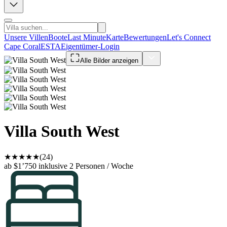
Unsere Villen
Boote
Last Minute
Karte
Bewertungen
Let's Connect
Cape Coral
ESTA
Eigentümer-Login
Alle Bilder anzeigen
Villa South West
★
★
★
★
★
(24)
ab $1’750
inklusive 2 Personen / Woche