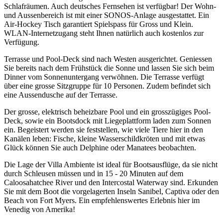
Schlafräumen. Auch deutsches Fernsehen ist verfügbar! Der Wohn-
und Aussenbereich ist mit einer SONOS-Anlage ausgestattet. Ein
Air-Hockey Tisch garantiert Spielspass für Gross und Klein.
WLAN-Internetzugang steht Ihnen natürlich auch kostenlos zur
Verfügung.
Terrasse und Pool-Deck sind nach Westen ausgerichtet. Geniessen
Sie bereits nach dem Frühstück die Sonne und lassen Sie sich beim
Dinner vom Sonnenuntergang verwöhnen. Die Terrasse verfügt
über eine grosse Sitzgruppe für 10 Personen. Zudem befindet sich
eine Aussendusche auf der Terrasse.
Der grosse, elektrisch beheizbare Pool und ein grosszügiges Pool-
Deck, sowie ein Bootsdock mit Liegeplattform laden zum Sonnen
ein. Begeistert werden sie feststellen, wie viele Tiere hier in den
Kanälen leben: Fische, kleine Wasserschildkröten und mit etwas
Glück können Sie auch Delphine oder Manatees beobachten.
Die Lage der Villa Ambiente ist ideal für Bootsausflüge, da sie nicht
durch Schleusen müssen und in 15 - 20 Minuten auf dem
Caloosahatchee River und den Intercostal Waterway sind. Erkunden
Sie mit dem Boot die vorgelagerten Inseln Sanibel, Captiva oder den
Beach von Fort Myers. Ein empfehlenswertes Erlebnis hier im
Venedig von Amerika!