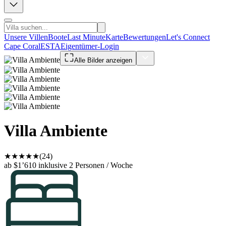
Unsere Villen
Boote
Last Minute
Karte
Bewertungen
Let's Connect
Cape Coral
ESTA
Eigentümer-Login
Alle Bilder anzeigen
Villa Ambiente
★
★
★
★
★
(24)
ab $1’610
inklusive 2 Personen / Woche