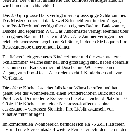
betreten! Die Villa ist umfassend und komfortabel ausgestattet. Es
wird Ihnen an nichts fehlen!
Das 230 qm grosse Haus verfügt über 5 grosszügige Schlafzimmer.
Das Masterzimmer hat dank zwei Schiebetüren direkten Zugang
zum Pool-Deck und verfügt über ein eigenes Bad mit Badewanne,
Dusche und separatem WC. Das Juniormaster verfügt ebenfalls über
ein eigenes Bad mit Dusche und WC. Alle Zimmer verfügen über
reichlich bemessene begehbare Schränke, in denen Sie bequem Ihre
Reisegarderobe unterbringen können.
Ein liebevoll eingerichtetes Kinderzimmer und die zwei weiteren
Schlafzimmer, welche sehr hell und grosszügig sind, haben ebenfalls
zusammen ein Badezimmer mit Dusche und WC sowie einen
Zugang zum Pool-Deck. Ausserdem steht 1 Kinderhochstuhl zur
Verfügung.
Die offene Küche lässt ebenfalls keine Wünsche offen und hat,
genau wie der Wohnbereich, einen wunderschönen Blick auf das
Pool-Deck. Der moderne Essbereich bietet ausreichend Platz für 10
Gäste. Die Küche ist mit einer Nespresso-Kaffeemaschine
ausgestattet – vergessen Sie nicht, Ihre Lieblingskapseln von
zuhause mitzubringen!
Im komfortablen Wohnbereich befindet sich ein 75 Zoll Flatscreen-
TV und eine Stereoanlage. 4 weitere Fernseher befinden sich in den