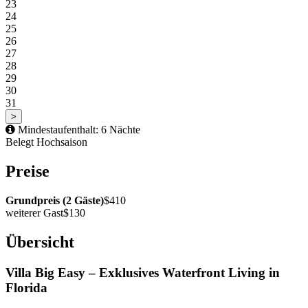
23
24
25
26
27
28
29
30
31
>
Mindestaufenthalt: 6 Nächte
Belegt
Hochsaison
Preise
Grundpreis (2 Gäste)
$410
weiterer Gast
$130
Übersicht
Villa Big Easy – Exklusives Waterfront Living in
Florida