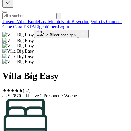
Unsere Villen
Boote
Last Minute
Karte
Bewertungen
Let's Connect
Cape Coral
ESTA
Eigentümer-Login
Alle Bilder anzeigen
Villa Big Easy
★
★
★
★
★
(52)
ab $2’870
inklusive 2 Personen / Woche