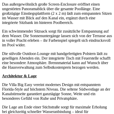
Das außergewöhnlich große Screen-Enclosure eröffnet einen
ungestörten Panoramablick über die gesamte Poollänge. Eine
großzügige Einstiegsplattform (2 x 2 m) lädt zum entspannten Sitzen
im Wasser mit Blick auf den Kanal ein, ergänzt durch eine
integrierte Sitzbank im hinteren Poolbereich.
Ein schwimmender Sitzsack sorgt für zusätzliche Entspannung auf
dem Wasser. Die Sonnenuntergänge lassen sich von der Terrasse aus
in voller Pracht erleben – ihr Farbenspiel spiegelt sich eindrucksvoll
im Pool wider.
Die stilvolle Outdoor-Lounge mit handgefertigten Polstern lädt zu
geselligen Abenden ein. Der integrierte Tisch mit Feuerstelle schafft
eine besondere Atmosphäre. Brennmaterial kann auf Wunsch über
die Hausverwaltung zum Selbstkostenpreis bezogen werden.
Architektur & Lage
Die Villa Big Easy vereint modernes Design mit entspanntem
Florida-Style auf höchstem Niveau. Die seltene Südwestlage an der
Kanalstirnseite garantiert ganztägige Sonne, Weite und ein
besonderes Gefühl von Ruhe und Privatsphäre.
Die Lage am Ende einer Stichstraße sorgt für maximale Erholung
bei gleichzeitig schneller Wasseranbindung – ideal für