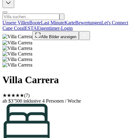
Unsere Villen
Boote
Last Minute
Karte
Bewertungen
Let's Connect
Cape Coral
ESTA
Eigentümer-Login
Alle Bilder anzeigen
Villa Carrera
★
★
★
★
★
(7)
ab $3’500
inklusive 4 Personen / Woche