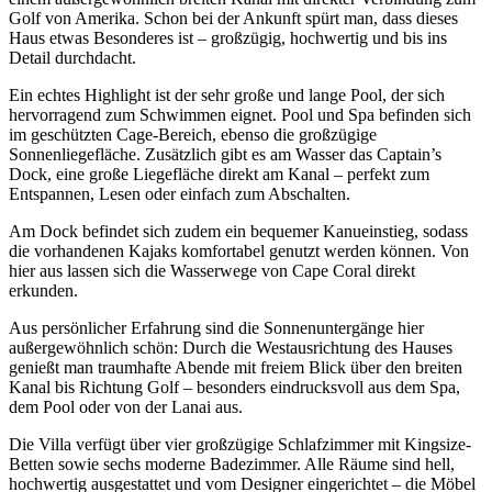
Golf von Amerika. Schon bei der Ankunft spürt man, dass dieses
Haus etwas Besonderes ist – großzügig, hochwertig und bis ins
Detail durchdacht.
Ein echtes Highlight ist der sehr große und lange Pool, der sich
hervorragend zum Schwimmen eignet. Pool und Spa befinden sich
im geschützten Cage-Bereich, ebenso die großzügige
Sonnenliegefläche. Zusätzlich gibt es am Wasser das Captain’s
Dock, eine große Liegefläche direkt am Kanal – perfekt zum
Entspannen, Lesen oder einfach zum Abschalten.
Am Dock befindet sich zudem ein bequemer Kanueinstieg, sodass
die vorhandenen Kajaks komfortabel genutzt werden können. Von
hier aus lassen sich die Wasserwege von Cape Coral direkt
erkunden.
Aus persönlicher Erfahrung sind die Sonnenuntergänge hier
außergewöhnlich schön: Durch die Westausrichtung des Hauses
genießt man traumhafte Abende mit freiem Blick über den breiten
Kanal bis Richtung Golf – besonders eindrucksvoll aus dem Spa,
dem Pool oder von der Lanai aus.
Die Villa verfügt über vier großzügige Schlafzimmer mit Kingsize-
Betten sowie sechs moderne Badezimmer. Alle Räume sind hell,
hochwertig ausgestattet und vom Designer eingerichtet – die Möbel