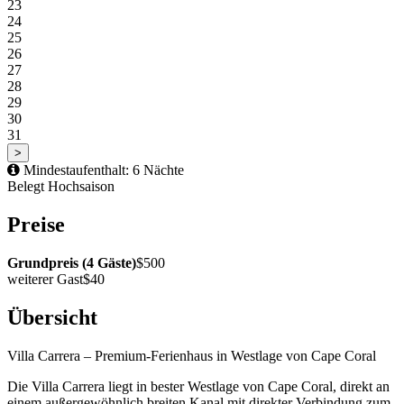
23
24
25
26
27
28
29
30
31
>
Mindestaufenthalt: 6 Nächte
Belegt
Hochsaison
Preise
Grundpreis (4 Gäste)
$500
weiterer Gast
$40
Übersicht
Villa Carrera – Premium-Ferienhaus in Westlage von Cape Coral
Die Villa Carrera liegt in bester Westlage von Cape Coral, direkt an
einem außergewöhnlich breiten Kanal mit direkter Verbindung zum