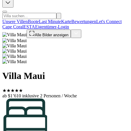
Unsere Villen
Boote
Last Minute
Karte
Bewertungen
Let's Connect
Cape Coral
ESTA
Eigentümer-Login
Alle Bilder anzeigen
Villa Maui
★
★
★
★
★
ab $1’610
inklusive 2 Personen / Woche