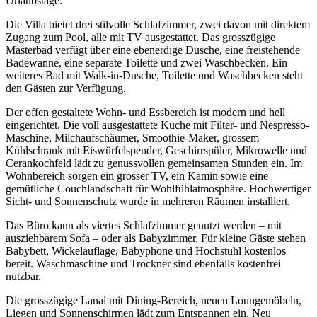
Urlaubstage.
Die Villa bietet drei stilvolle Schlafzimmer, zwei davon mit direktem
Zugang zum Pool, alle mit TV ausgestattet. Das grosszügige
Masterbad verfügt über eine ebenerdige Dusche, eine freistehende
Badewanne, eine separate Toilette und zwei Waschbecken. Ein
weiteres Bad mit Walk-in-Dusche, Toilette und Waschbecken steht
den Gästen zur Verfügung.
Der offen gestaltete Wohn- und Essbereich ist modern und hell
eingerichtet. Die voll ausgestattete Küche mit Filter- und Nespresso-
Maschine, Milchaufschäumer, Smoothie-Maker, grossem
Kühlschrank mit Eiswürfelspender, Geschirrspüler, Mikrowelle und
Cerankochfeld lädt zu genussvollen gemeinsamen Stunden ein. Im
Wohnbereich sorgen ein grosser TV, ein Kamin sowie eine
gemütliche Couchlandschaft für Wohlfühlatmosphäre. Hochwertiger
Sicht- und Sonnenschutz wurde in mehreren Räumen installiert.
Das Büro kann als viertes Schlafzimmer genutzt werden – mit
ausziehbarem Sofa – oder als Babyzimmer. Für kleine Gäste stehen
Babybett, Wickelauflage, Babyphone und Hochstuhl kostenlos
bereit. Waschmaschine und Trockner sind ebenfalls kostenfrei
nutzbar.
Die grosszügige Lanai mit Dining-Bereich, neuen Loungemöbeln,
Liegen und Sonnenschirmen lädt zum Entspannen ein. Neu