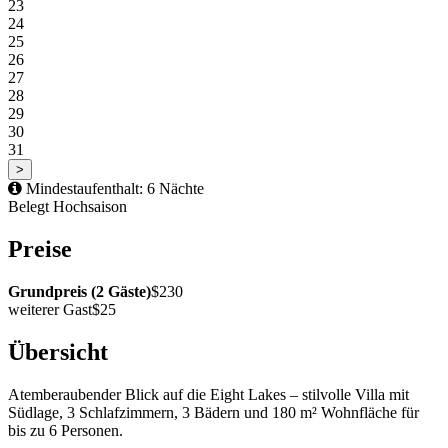
23
24
25
26
27
28
29
30
31
>
Mindestaufenthalt: 6 Nächte
Belegt
Hochsaison
Preise
Grundpreis (2 Gäste)
$230
weiterer Gast
$25
Übersicht
Atemberaubender Blick auf die Eight Lakes – stilvolle Villa mit
Südlage, 3 Schlafzimmern, 3 Bädern und 180 m² Wohnfläche für
bis zu 6 Personen.