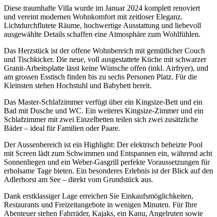
Diese traumhafte Villa wurde im Januar 2024 komplett renoviert
und vereint modernen Wohnkomfort mit zeitloser Eleganz.
Lichtdurchflutete Räume, hochwertige Ausstattung und liebevoll
ausgewählte Details schaffen eine Atmosphäre zum Wohlfühlen.
Das Herzstück ist der offene Wohnbereich mit gemütlicher Couch
und Tischkicker. Die neue, voll ausgestattete Küche mit schwarzer
Granit-Arbeitsplatte lässt keine Wünsche offen (inkl. Airfryer), und
am grossen Esstisch finden bis zu sechs Personen Platz. Für die
Kleinsten stehen Hochstuhl und Babybett bereit.
Das Master-Schlafzimmer verfügt über ein Kingsize-Bett und ein
Bad mit Dusche und WC. Ein weiteres Kingsize-Zimmer und ein
Schlafzimmer mit zwei Einzelbetten teilen sich zwei zusätzliche
Bäder – ideal für Familien oder Paare.
Der Aussenbereich ist ein Highlight: Der elektrisch beheizte Pool
mit Screen lädt zum Schwimmen und Entspannen ein, während acht
Sonnenliegen und ein Weber-Gasgrill perfekte Voraussetzungen für
erholsame Tage bieten. Ein besonderes Erlebnis ist der Blick auf den
Adlerhorst am See – direkt vom Grundstück aus.
Dank erstklassiger Lage erreichen Sie Einkaufsmöglichkeiten,
Restaurants und Freizeitangebote in wenigen Minuten. Für Ihre
Abenteuer stehen Fahrräder, Kajaks, ein Kanu, Angelruten sowie