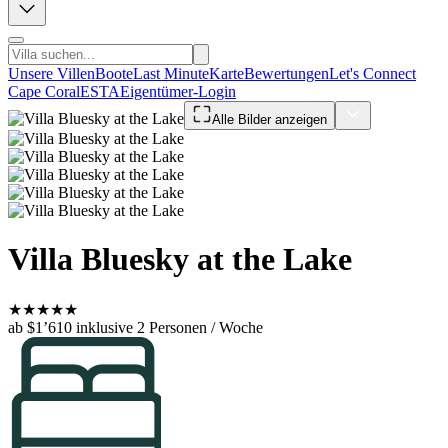
Unsere Villen
Boote
Last Minute
Karte
Bewertungen
Let's Connect
Cape Coral
ESTA
Eigentümer-Login
Alle Bilder anzeigen
Villa Bluesky at the Lake
★
★
★
★
★
ab $1’610
inklusive 2 Personen / Woche