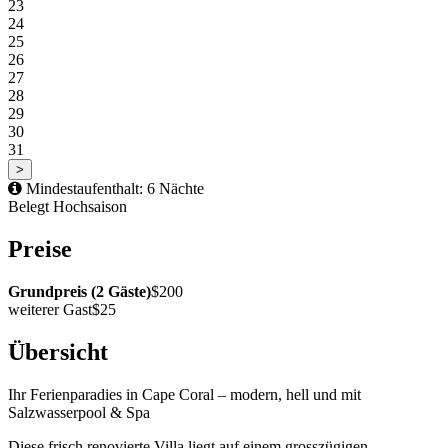
23
24
25
26
27
28
29
30
31
>
Mindestaufenthalt: 6 Nächte
Belegt
Hochsaison
Preise
Grundpreis (2 Gäste)
$200
weiterer Gast
$25
Übersicht
Ihr Ferienparadies in Cape Coral – modern, hell und mit
Salzwasserpool & Spa
Diese frisch renovierte Villa liegt auf einem grosszügigen