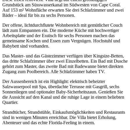
Grundstück am Süsswasserkanal im Südwesten von Cape Coral.
Auf 153 m² Wohnfläche erwarten Sie drei Schlafzimmer und zwei
Bäder – ideal für bis zu sechs Personen.
Der offene, lichtdurchflutete Wohnbereich mit gemütlicher Couch
lädt zum Entspannen ein. Die moderne Küche mit hochwertiger
Arbeitsplatte und der Esstisch für sechs Personen machen das
gemeinsame Kochen und Essen zum Vergnügen. Hochstuhl und
Babybett sind vorhanden.
Das Master- und das Gästezimmer verfügen über Kingsize-Betten,
das dritte Schlafzimmer über zwei Einzelbetten. Ein Bad mit Dusche
gehört zum Master, das zweite Bad mit Badewanne bietet direkten
Zugang zum Poolbereich. Alle Schlafzimmer haben TV.
Der Aussenbereich ist ein Highlight: elektrisch beheizter
Salzwasserpool mit Spa, überdachte Terrasse mit Gasgrill, sechs
Sonnenliegen und optionaler Baby-Sicherheitszaun. Genießen Sie
die Aussicht auf den Kanal und die ruhige Lage in einem beliebten
Quartier.
Strandtücher, Strandstühle, Einkaufsmöglichkeiten und Restaurants
sind in wenigen Minuten erreichbar. Die Villa bietet Erholung,
Abenteuer und das echte Florida-Feeling in einem.