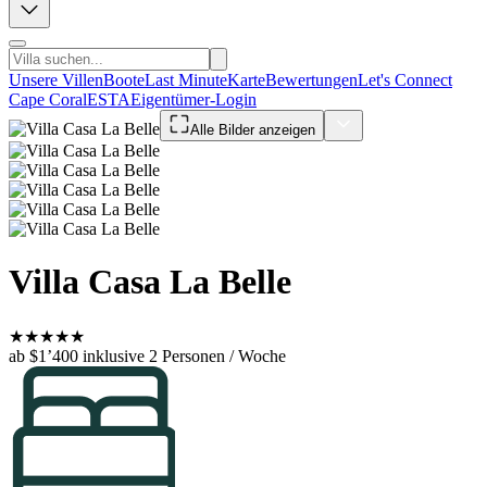
Unsere Villen
Boote
Last Minute
Karte
Bewertungen
Let's Connect
Cape Coral
ESTA
Eigentümer-Login
Alle Bilder anzeigen
Villa Casa La Belle
★
★
★
★
★
ab $1’400
inklusive 2 Personen / Woche