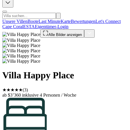
Unsere Villen
Boote
Last Minute
Karte
Bewertungen
Let's Connect
Cape Coral
ESTA
Eigentümer-Login
Alle Bilder anzeigen
Villa Happy Place
★
★
★
★
★
(3)
ab $3’360
inklusive 4 Personen / Woche