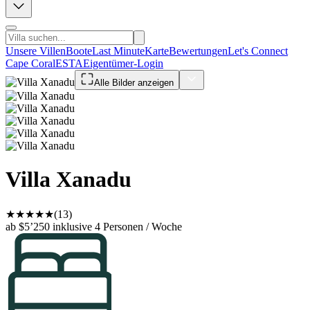
Unsere Villen
Boote
Last Minute
Karte
Bewertungen
Let's Connect
Cape Coral
ESTA
Eigentümer-Login
Alle Bilder anzeigen
Villa Xanadu
★
★
★
★
★
(13)
ab $5’250
inklusive 4 Personen / Woche