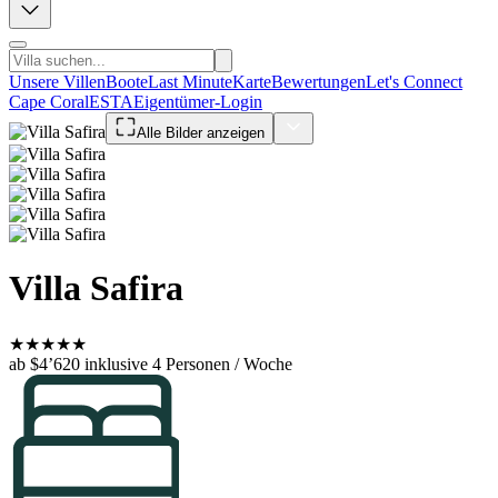
Unsere Villen
Boote
Last Minute
Karte
Bewertungen
Let's Connect
Cape Coral
ESTA
Eigentümer-Login
Alle Bilder anzeigen
Villa Safira
★
★
★
★
★
ab $4’620
inklusive 4 Personen / Woche