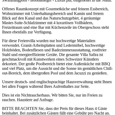
Swimmingpool - Bootsanleger - Luxus pur, eingebettet in die Natur.
Offenes Raumkonzept mit Gourmetküche und feinem Essbereich,
Wohnzimmer mit Unterhaltungsbereich und Kamin und freiem
Blick auf den Kanal und das Naturschutzgebiet, 4 geräumige
Master-Suite-Schlafzimmer mit 4 luxuriösen Vollbädern,
Freizeitraum und eine Bar mit Küchenzeile im Obergeschoss steht
Ihnen ebenfalls zur Verfügung.
Für diese Ferienvilla wurden nur hochwertige Materialien
verwendet. Granit-Arbeitsplatten und Ledermöbel, hochwertige
Holzböden, Bodenfliesen und Badezimmerausstattung, rostfreier
Stahl und energieeffiziente Geräte. Die gesamte Villa Safira ist
geschmackvoll mit Kunstwerken eines Schweizer Künstlers
dekoriert. Der große Poolbereich bietet eine Außenküche mit BBQ
und viel Platz, um die Aussicht und die Sonne im gemütlichen Chill-
out-Bereich, dem übergroßen Pool und dem Jacuzzi zu genießen.
Unsere deutsch- und englischsprachige Hausverwaltung steht Ihnen
bei allen Fragen während Ihres Aufenthaltes zur Seite.
Dies ist ein Nichtraucherhaus. Wir bitten Sie, nur im Freien zu
rauchen. Haustiere auf Anfrage.
BITTE BEACHTEN Sie, dass der Preis für dieses Haus 4 Gäste
beinhaltet. Bei zusätzlichen Gästen fällt eine Gebühr pro Nacht an.